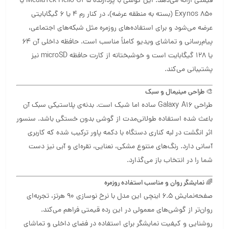
قیمتی ارائه می‌دهد. این گوشی با پردازنده MediaTek Helio G35 یا
Exynos 850 (بسته به منطقه عرضه)، در کنار رم 4 یا 6 گیگابایتی
عرضه می‌شود و برای استفاده‌های روزمره مثل شبکه‌های اجتماعی،
پیام‌رسانی و تماشای ویدیو کاملاً مناسب است. حافظه داخلی آن 64
یا 128 گیگابایت است و خوشبختانه از کارت حافظه microSD نیز
پشتیبانی می‌کند.
🎨 طراحی مینیمال و سبک
طراحی Galaxy A16 ساده اما شیک است. بدنه‌ی پلاستیکی سبک آن
باعث شده استفاده طولانی‌مدت از گوشی بدون خستگی باشد. سنسور
اثر انگشت در لبه کناری دستگاه با دکمه پاور ترکیب شده که کاربری
آسانی دارد. رنگ‌های متنوع مشکی، نعنایی، نقره‌ای و آبی نیز دست
شما را در انتخاب باز می‌گذارد.
🌈 نمایشگر روان و مناسب استفاده روزمره
صفحه‌نمایش 6.5 اینچی این مدل با نرخ نوسازی 90 هرتز، تجربه‌ای
روان‌تر از گوشی‌های معمولی در این رده قیمتی فراهم می‌کند.
روشنایی و کیفیت نمایشگر برای استفاده در فضای داخلی و تماشای