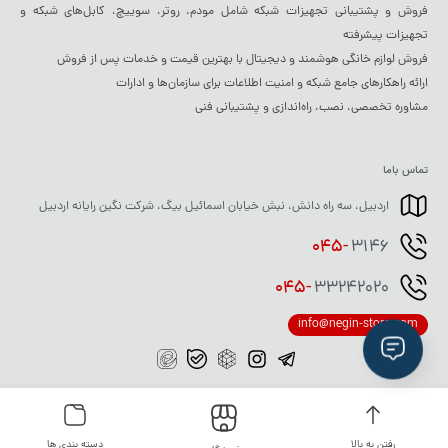
فروش و پشتیبانی تجهیزات شبکه شامل مودم، روتر، سوییچ، کابل‌های شبکه و
تجهیزات پیشرفته
فروش لوازم خانگی هوشمند و دیجیتال با بهترین قیمت و خدمات پس از فروش
ارائه راهکارهای جامع شبکه و امنیت اطلاعات برای سازمان‌ها و ادارات
مشاوره تخصصی، نصب، راه‌اندازی و پشتیبانی فنی
تماس باما
اردبیل، سه راه دانش، نبش خیابان اسمائیل بیگ، شرکت نگین رایانه اردبیل
045-
3146
045-
33242020
info@negin-store.com
کلیه حقوق مادی و معنوی این وب‌سایت متعلق به
شرکت نگین رایانه اردبیل
می‌باشد. هرگونه
کپی‌برداری از محتوا، طراحی یا تصاویر بدون اجازه کتبی
، پیگرد قانونی در پی خواهد داشت.
میزبانی هاست : دیتاسنتر سی آر ام آی تی
r
www.crmit.i
رفتن به بالا
دسته بندی ها