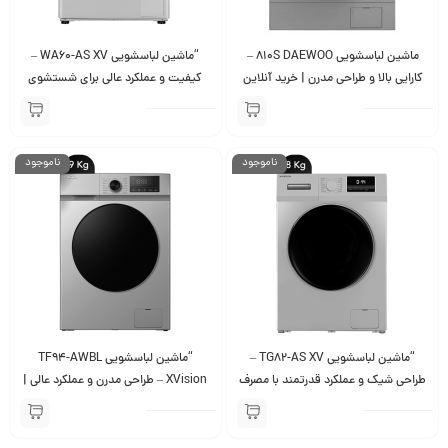
ماشین لباسشویی 810S DAEWOO –
“ماشین لباسشویی WA60-AS XV –
کارایی بالا و طراحی مدرن | خرید آنلاین
کیفیت و عملکرد عالی برای شستشوی
UK, HK”
لباس‌ها | خرید آنلاین”
ناموجود
ناموجود
“ماشین لباسشویی TG82-AS XV –
“ماشین لباسشویی TF94-AWBL
طراحی شیک و عملکرد قدرتمند با مصرف
XVision – طراحی مدرن و عملکرد عالی |
انرژی بهینه”
خرید آنلاین با بهترین قیمت”