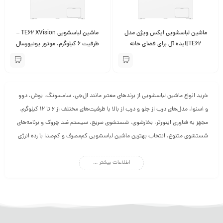
ماشین لباسشویی ایکس ویژن مدل
ماشین لباسشویی TE62 XVision –
TE62|ایده آل برای فضای خانه
ظرفیت 6 کیلوگرم، موتور یونیورسال
1200 دور در دقیقه، طراحی مدرن و
مصرف انرژی بهینه
خرید انواع ماشین لباسشویی از برندهای معتبر مانند ال‌جی، سامسونگ، بوش، دوو
و اسنوا. مدل‌های درب از جلو و درب از بالا با ظرفیت‌های مختلف از 6 تا 12 کیلوگرم،
مجهز به فناوری اینورتر، بخارشوی، شستشوی سریع، سیستم ضد چروک و برنامه‌های
شستشوی متنوع. انتخاب بهترین ماشین لباسشویی کم‌مصرف و کم‌صدا با رده انرژی
A+++، طراحی مدرن و تکنولوژی هوشمند. ارسال سریع، قیمت رقابتی و ضمانت
اصالت کالا!
اطلاعات بیشتر ...