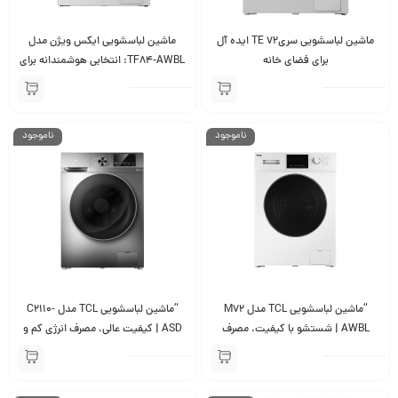
ماشین لباسشویی سری72 TE ایده آل
ماشین لباسشویی ایکس ویژن مدل
برای فضای خانه
TF84-AWBL: انتخابی هوشمندانه برای
شستشوی بهینه لباس‌ها
ناموجود
ناموجود
“ماشین لباسشویی TCL مدل M72
“ماشین لباسشویی TCL مدل C2110-
AWBL | شستشو با کیفیت، مصرف
ASD | کیفیت عالی، مصرف انرژی کم و
انرژی پایین و طراحی مدرن”
طراحی مدرن”