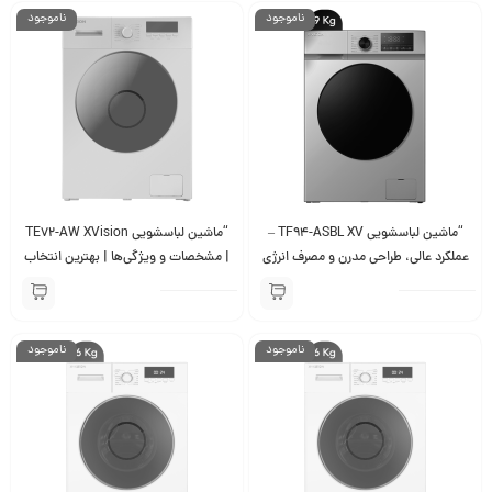
ناموجود
ناموجود
“ماشین لباسشویی TF94-ASBL XV –
“ماشین لباسشویی TE72-AW XVision
عملکرد عالی، طراحی مدرن و مصرف انرژی
| مشخصات و ویژگی‌ها | بهترین انتخاب
بهینه”
برای شستشوی لباس”
ناموجود
ناموجود