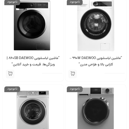
ناموجود
ناموجود
“ماشین لباسشویی 990W DAEWOO –
“ماشین لباسشویی 860SB DAEWOO |
کارایی بالا و طراحی مدرن”
ویژگی‌ها، قیمت و خرید آنلاین”
ناموجود
ناموجود