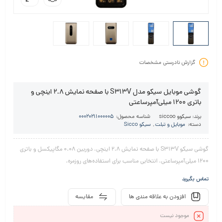
گزارش نادرستی مشخصات
گوشی موبایل سیکو مدل S313V با صفحه نمایش 2.8 اینچی و
باتری 1200 میلی‌آمپرساعتی
برند:
سیکوو siccoo
شناسه محصول:
00020211000005
دسته:
موبایل و تبلت
,
سیکو Sicco
گوشی سیکو S313V با صفحه نمایش 2.8 اینچی، دوربین 0.08 مگاپیکسل و باتری
1200 میلی‌آمپرساعتی، انتخابی مناسب برای استفاده‌های روزمره.
تماس بگیرید
افزودن به علاقه مندی ها
مقایسه
موجود نیست