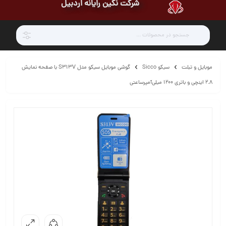
شرکت نگین رایانه اردبیل
موبایل و تبلت
سیکو Sicco
گوشی موبایل سیکو مدل S313V با صفحه نمایش
2.8 اینچی و باتری 1200 میلی‌آمپرساعتی