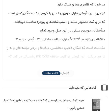
می‌شود که ظاهری زیبا و شیک دارد
دوربین:
این گوشی دارای دوربین اصلی با کیفیت 0.08 مگاپیکسل است
که برای ثبت تصاویر ساده و اسنپ‌شات‌های روزمره مناسب می‌باشد.
متأسفانه، دوربین سلفی در این مدل وجود ندارد
حافظه و پردازنده:
S313V دارای حافظه داخلی 32 مگابایت و رم 32
مگابایت است که امکان ذخیره مخاطبین، پیام‌ها و برخی برنامه‌های پایه را
فراهم می‌کند.
این گوشی از کارت حافظه microSD پشتیبانی می‌کند که
امکان افزایش فضای ذخیره‌سازی را تا ظرفیت مشخصی فراهم می‌سازد
نمایش
ادامه مطلب
باتری:
باتری لیتیوم یونی با ظرفیت 1200 میلی‌آمپرساعتی، انرژی مورد نیاز
گوشی را تأمین می‌کند.
این باتری قابل تعویض توسط کاربر بوده و عمر
کالاهایی که دیده‌اید
باتری مناسبی را برای استفاده‌های روزمره ارائه می‌دهد.
اتصالات و سایر ویژگی‌ها:
S313V از دو سیم‌کارت پشتیبانی می‌کند و
خرید گوشی موبایل سیکو مدل S5606 دو سیم‌کارت با باتری 1200 میلی‌آمپرساعت
تماس بگیرید
دارای بلوتوث برای ارتباطات بی‌سیم است.
درگاه microUSB 2.0 برای