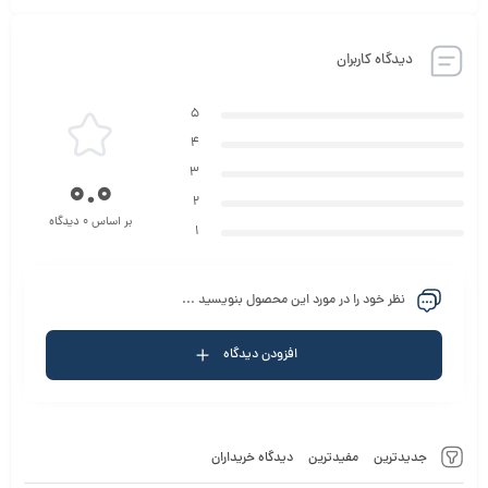
نیازهای ابتدایی شما مانند تماس‌های تلفنی و ارسال پیامک را برطرف کند،
گوشی سیکو GX100 یک انتخاب ایده‌آل است. این دستگاه برای افرادی
دیدگاه کاربران
که به دنبال قیمت مناسب و کارایی ساده هستند، گزینه‌ای کاملاً مناسب
5
خواهد بود.
4
3
0.0
2
بر اساس 0 دیدگاه
1
نظر خود را در مورد این محصول بنویسید ...
افزودن دیدگاه
جدیدترین
مفیدترین
دیدگاه خریداران