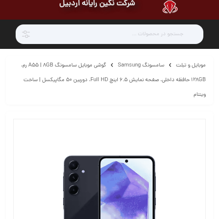
شرکت نگین رایانه اردبیل
موبایل و تبلت
سامسونگ Samsung
گوشی موبایل سامسونگ A55 | 8GB رم،
128GB حافظه داخلی، صفحه نمایش 6.5 اینچ Full HD، دوربین 50 مگاپیکسل | ساخت
ویتنام