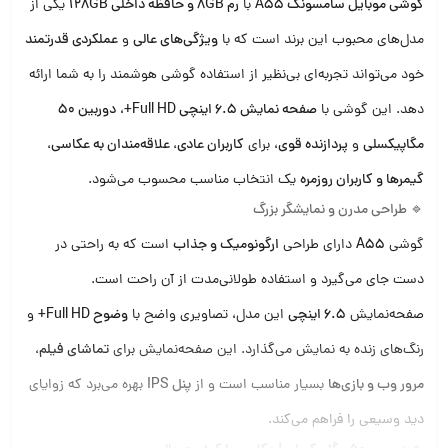
گوشی موبایل سامسونگ A55
با
رم 8
GB
و حافظه داخلی 128
GB
یکی از
مدل‌های محبوب این برند است که با
ویژگی‌های عالی
و
عملکردی قدرتمند
خود می‌تواند تجربه‌ای بی‌نظیر از استفاده گوشی هوشمند را به شما ارائه
دهد. این گوشی با
صفحه نمایش 6.5 اینچی
Full HD+
،
دوربین 50
مگاپیکسلی
و
پردازنده قوی
، برای
کاربران عادی، علاقه‌مندان به عکاسی،
گیمرها و کاربران روزمره
یک انتخاب مناسب محسوب می‌شود.
🔹
طراحی مدرن و نمایشگر بزرگ
گوشی
A55
دارای طراحی
ارگونومیک و جذاب
است که به راحتی در
دست جای می‌گیرد و استفاده طولانی‌مدت از آن راحت است.
صفحه‌نمایش
6.5
اینچی
این مدل، تصاویری واضح با
وضوح
Full HD+
و
رنگ‌های زنده به نمایش می‌گذارد. این صفحه‌نمایش برای
تماشای فیلم،
مرور وب و بازی‌ها
بسیار مناسب است و از
پنل
IPS
بهره می‌برد که زوایای
دید وسیعی را فراهم می‌کند.