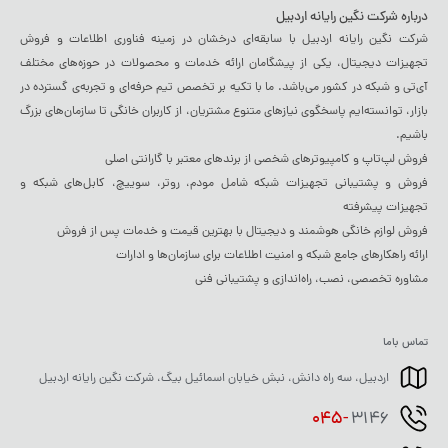
موبایل، تماشای فیلم و وب‌گردی
بسیار مفید است.
درباره شرکت نگین رایانه اردبیل
🔹
عملکرد سریع و حافظه کافی
شرکت نگین رایانه اردبیل با سابقه‌ای درخشان در زمینه فناوری اطلاعات و فروش
تجهیزات دیجیتال، یکی از پیشگامان ارائه خدمات و محصولات در حوزه‌های مختلف
این گوشی با
پردازنده قدرتمند و 8
GB
رم
، عملکردی روان و سریع را در
آی‌تی و شبکه در کشور می‌باشد. ما با تکیه بر تخصص تیم حرفه‌ای و تجربه‌ی گسترده در
هنگام اجرای برنامه‌ها و بازی‌ها ارائه می‌دهد. همچنین،
128GB
حافظه
بازار، توانسته‌ایم پاسخگوی نیازهای متنوع مشتریان، از کاربران خانگی تا سازمان‌های بزرگ
باشیم.
داخلی
فضای زیادی برای ذخیره‌سازی داده‌ها، برنامه‌ها و فایل‌ها فراهم
فروش لپ‌تاپ و کامپیوترهای شخصی از برندهای معتبر با گارانتی اصلی
می‌آورد. اگر نیاز به فضای بیشتری دارید، می‌توانید از
کارت حافظه
فروش و پشتیبانی تجهیزات شبکه شامل مودم، روتر، سوییچ، کابل‌های شبکه و
microSD
تجهیزات پیشرفته
نیز برای افزایش ظرفیت استفاده کنید.
فروش لوازم خانگی هوشمند و دیجیتال با بهترین قیمت و خدمات پس از فروش
🔹
سیستم‌عامل
Android
و امکانات ارتباطی
ارائه راهکارهای جامع شبکه و امنیت اطلاعات برای سازمان‌ها و ادارات
گوشی سامسونگ A55 با سیستم‌عامل
Android 12
عرضه می‌شود که
مشاوره تخصصی، نصب، راه‌اندازی و پشتیبانی فنی
دسترسی به
برنامه‌ها و امکانات جدید
را ممکن می‌کند. همچنین، این
تماس باما
گوشی از
اتصالات سریع 4
Wi-Fi
،
G
، بلوتوث 5.0
و
GPS
پشتیبانی می‌کند
که آن را برای استفاده روزمره بسیار مناسب می‌سازد.
اردبیل، سه راه دانش، نبش خیابان اسمائیل بیگ، شرکت نگین رایانه اردبیل
برای اطلاع از شرایط گارانتی و خدمات پس از فروش کلیک کنید.
045-
3146