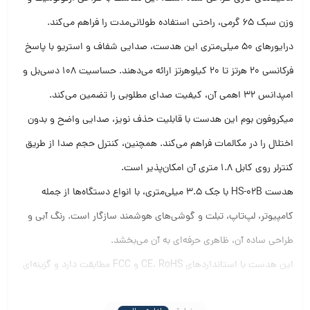
وزن سبک ۶۵ گرمی، راحتی استفاده طولانی‌مدت را فراهم می‌کند.
درایورهای ۵۰ میلی‌متری این هدست، صدایی شفاف و استریو با پاسخ
فرکانسی ۲۰ هرتز تا ۲۰ کیلوهرتز ارائه می‌دهند.
حساسیت ۱۰۸ دسی‌بل و
امپدانس ۳۲ اهمی آن، کیفیت صدای مطلوبی را تضمین می‌کند.
میکروفون بوم این هدست با قابلیت حذف نویز، صدایی واضح و بدون
اختلال را در مکالمات فراهم می‌کند.
همچنین، کنترل حجم صدا از طریق
کنترلر روی کابل ۱.۸ متری آن امکان‌پذیر است.
هدست HS-02B با جک ۳.۵ میلی‌متری، با انواع دستگاه‌ها از جمله
کامپیوتر، لپ‌تاپ، تبلت و گوشی‌های هوشمند سازگار است. رنگ آبی و
طراحی ساده آن، ظاهری حرفه‌ای به آن می‌بخشد.​
این هدست با استانداردهای CE، RoHS و FCC مطابقت دارد و گزینه‌ای
مناسب برای افرادی است که به دنبال هدستی با کیفیت، راحت و