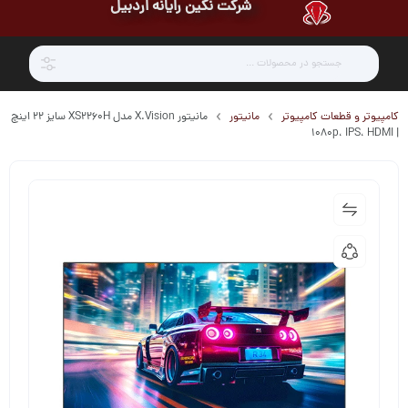
شرکت نگین رایانه اردبیل
کامپیوتر و قطعات کامپیوتر
مانیتور
مانیتور X.Vision مدل XS2260H سایز 22 اینچ
| 1080p، IPS، HDMI