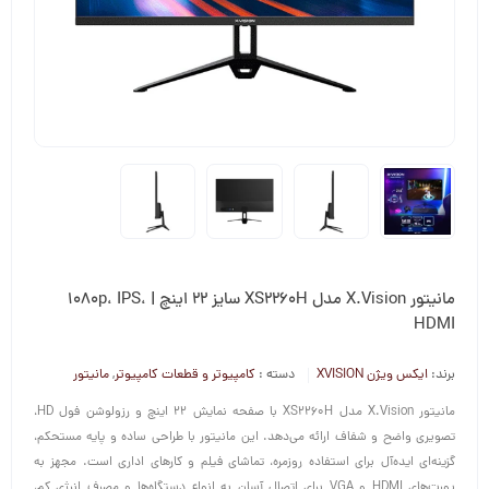
مانیتور X.Vision مدل XS2260H سایز 22 اینچ | 1080p، IPS،
HDMI
برند:
ایکس ویژن XVISION
دسته :
کامپیوتر و قطعات کامپیوتر
,
مانیتور
مانیتور X.Vision مدل XS2260H با صفحه نمایش 22 اینچ و رزولوشن فول HD،
تصویری واضح و شفاف ارائه می‌دهد. این مانیتور با طراحی ساده و پایه مستحکم،
گزینه‌ای ایده‌آل برای استفاده روزمره، تماشای فیلم و کارهای اداری است. مجهز به
پورت‌های HDMI و VGA برای اتصال آسان به انواع دستگاه‌ها و مصرف انرژی کم،