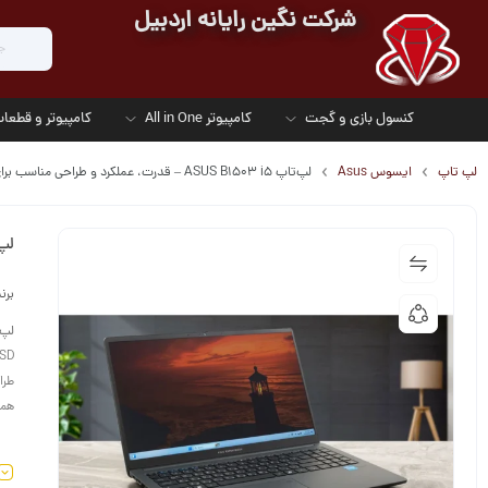
شرکت نگین رایانه اردبیل
کنسول بازی و گجت
کامپیوتر All in One
کامپیوتر و قطعات
لپ تاپ
ایسوس Asus
لپ‌تاپ ASUS B1503 i5 – قدرت، عملکرد و طراحی مناسب برای کاربر حرفه‌ای
لپ‌تاپ ASUS B1503 i5
برن
لپ‌تاپ 5
همچ