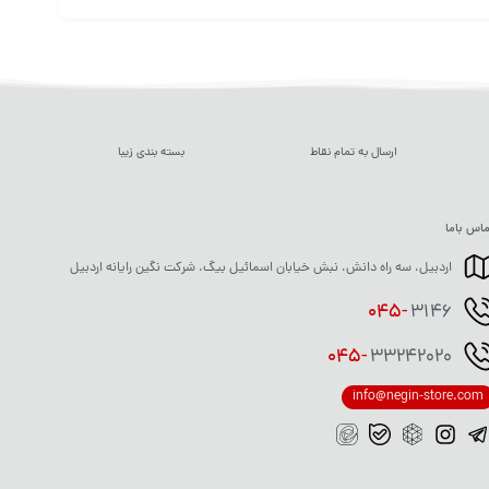
ارسال به تمام نقاط
بسته بندی زیبا
اس باما
اردبیل، سه راه دانش، نبش خیابان اسمائیل بیگ، شرکت نگین رایانه اردبیل
045-
3146
045-
33242020
info@negin-store.com