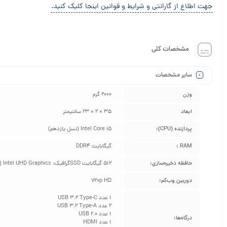
جهت اطلاع از گارانتی و شرایط و قوانین اینجا کلیک کنید.
مشخصات کلی
سایر مشخصات
وزن
2000 گرم
ابعاد
35 × 2 × 23 سانتیمتر
پردازنده (CPU):
Intel Core i5 (نسل یازدهم)
RAM :
گیگابایت DDR4
حافظه ذخیره‌سازی:
512 گیگابایت SSDگرافیک: Intel UHD Graphics (برای کاربری عمومی و پردازش‌های گرافیکی معمول)
دوربین وب‌کم:
720p HD
1 عدد USB 3.2 Type-C
2 عدد USB 3.2 Type-A
1 عدد USB 2.0
درگاه‌ها:
1 عدد HDMI