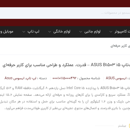
 کامپیوتر
لوازم جانبی
لوازم خانگی
لپ تاپ
موبایل و 
 – قدرت، عملکرد و طراحی مناسب برای کاربر حرفه‌ای
د:
ایسوس ASUS
شناسه محصول :
00010115000492
دسته :
لپ تاپ
,
ایسوس Asus
ASUS B1503 i
با پردازنده el Core i5
طراحی باریک و وزن 1.6 کیلوگرم، آن را به گزینه‌ای مناسب برای حمل و استفاده در هر مکان تب
نین، با باتری قدرتمند و اتصال‌های متنوع، تجربه‌ای بی‌نظیر از کاربری طولانی‌مدت فراهم می‌آورد.
بیشـتر