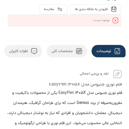
افزودن به علاقه مندی ها
مقایسه
موجود نیست
توضیحات
مشخصات کلی
نظرات کاربران
نقد و بررسی اجمالی
قلم نوری جنیوس مدل EasyPen i405X
قلم نوری جنیوس مدل EasyPen i405X یکی از محصولات باکیفیت و
مقرون‌به‌صرفه از برند
Genius
است که برای طراحان گرافیک، هنرمندان
دیجیتال، معلمان، دانشجویان و افرادی که نیاز به نوشتار دیجیتالی دارند،
انتخابی عالی محسوب می‌شود. این قلم نوری با طراحی ارگونومیک و