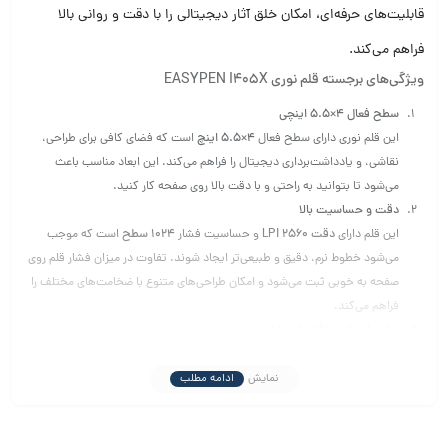
قابلیت‌های حرفه‌ای، امکان خلق آثار دیجیتالی را با دقت و روانی بالا
فراهم می‌کند.
ویژگی‌های برجسته قلم نوری EASYPEN I405X
سطح فعال 4×5.5 اینچی
این قلم نوری دارای سطح فعال
4×5.5 اینچ
است که فضای کافی برای طراحی،
نقاشی، و یادداشت‌برداری دیجیتال را فراهم می‌کند. این ابعاد مناسب باعث
می‌شود تا بتوانید به راحتی و با دقت بالا روی صفحه کار کنید.
دقت و حساسیت بالا
این قلم دارای
دقت 2560 LPI
و حساسیت فشار
1024 سطح
است که موجب
می‌شود خطوط نرم، دقیق و طبیعی‌تر ایجاد شوند. تفاوت در میزان فشار قلم روی
صفحه به خوبی ثبت می‌شود و امکان طراحی‌های متنوع با ضخامت‌های مختلف را
فراهم می‌کند.
پشتیبانی از نرم‌افزارهای طراحی
قلم نوری
EASYPEN I405X
با نرم‌افزارهای محبوبی مانند
Adobe Photoshop،
Corel Painter، Illustrator، Clip Studio Paint و دیگر برنامه‌های طراحی و
نمایش
ادامه مطلب
ویرایش عکس
کاملاً سازگار است. این ویژگی آن را به گزینه‌ای مناسب برای طراحان
گرافیک و هنرمندان دیجیتال تبدیل کرده است.