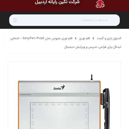
شرکت نگین رایانه اردبیل
کنسول بازی و گجت
قلم نوری
قلم نوری جنیوس مدل EasyPen i405X – انتخابی
ایده‌آل برای طراحی، تدریس و ویرایش دیجیتال