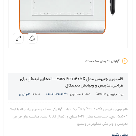
گزارش نادرستی مشخصات
قلم نوری جنیوس مدل EasyPen i405X – انتخابی ایده‌آل برای
طراحی، تدریس و ویرایش دیجیتال
برند:
جنیوس Genius
شناسه محصول:
00010117000139
دسته:
قلم نوری
قلم نوری جنیوس EasyPen i405X یک تبلت گرافیکی سبک و مقرون‌به‌صرفه با ابعاد
4×5.5 اینچ، حساسیت فشار 1024 سطح و اتصال USB است. مناسب برای طراحی،
تدریس و ویرایش تصاویر در ویندوز
تماس بگیرید