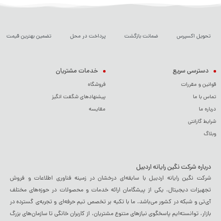
🔹
طراحی
و
قابلیت
حمل
:
طراحی نازک و سبک با بدنه آلومینیومی مقاوم
تحویل اکسپرس
ضمانت بازگشت
پرداخت در محل
تضمین بهترین قیمت
وزن بسیار کم و ابعاد مناسب برای حمل آسان و استفاده در هر مکان
🔹
باتری
و
عمر
طولانی
:
دسترسی سریع
خدمات مشتریان
باتری با عمر طولانی که امکان استفاده تا 16 ساعت با یک بار شارژ را
قوانین و مقررات
فروشگاه
فراهم می‌کند
تماس با ما
پیشنهادهای شگفت انگیز
سیستم خنک‌کننده بهینه برای عملکرد بدون سر و صدا و داغ شدن
درباره ما
مقایسه
شرایط گارانتی
دستگاه
وبلاگ
سورفیس پرو 8 با قابلیت تبدیل به لپ‌تاپ و تبلت، پردازنده سریع،
حافظه کافی و صفحه نمایش با کیفیت بالا، برای افرادی که به دنبال
درباره شرکت نگین رایانه اردبیل
دستگاهی چندمنظوره، با عملکرد بی‌نظیر و طراحی زیبا هستند، یک گزینه
شرکت نگین رایانه اردبیل با سابقه‌ای درخشان در زمینه فناوری اطلاعات و فروش
تجهیزات دیجیتال، یکی از پیشگامان ارائه خدمات و محصولات در حوزه‌های مختلف
عالی است. این دستگاه به راحتی نیازهای کاری، تحصیلی، طراحی و
آی‌تی و شبکه در کشور می‌باشد. ما با تکیه بر تخصص تیم حرفه‌ای و تجربه‌ی گسترده در
سرگرمی شما را پوشش می‌دهد.
بازار، توانسته‌ایم پاسخگوی نیازهای متنوع مشتریان، از کاربران خانگی تا سازمان‌های بزرگ