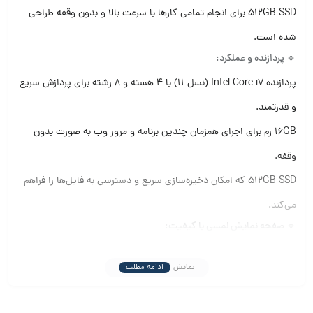
512GB SSD برای انجام تمامی کارها با سرعت بالا و بدون وقفه طراحی
شده است.
🔹
پردازنده
و
عملکرد
:
پردازنده Intel Core i7 (نسل 11) با 4 هسته و 8 رشته برای پردازش سریع
و قدرتمند.
16GB رم برای اجرای همزمان چندین برنامه و مرور وب به صورت بدون
وقفه.
512GB SSD که امکان ذخیره‌سازی سریع و دسترسی به فایل‌ها را فراهم
می‌کند.
🔹
صفحه
نمایش
لمسی
با
کیفیت
:
صفحه نمایش 13 اینچی PixelSense با وضوح 2880×1920 و نسبت
نمایش
ادامه مطلب
تصویر 3:2 برای نمایش واضح، رنگ‌های زنده و جزئیات دقیق
قابلیت لمسی 10 نقطه‌ای که استفاده از دستگاه را بسیار راحت‌تر می‌کند.