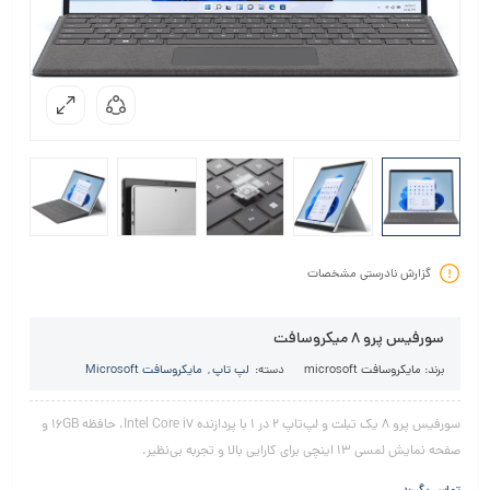
گزارش نادرستی مشخصات
سورفیس پرو 8 میکروسافت
برند:
مایکروسافت microsoft
دسته:
لپ تاپ
,
مایکروسافت Microsoft
سورفیس پرو 8 یک تبلت و لپ‌تاپ 2 در 1 با پردازنده Intel Core i7، حافظه 16GB و
صفحه نمایش لمسی 13 اینچی برای کارایی بالا و تجربه بی‌نظیر.