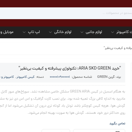
 کامپیوتر
لوازم جانبی
لوازم خانگی
لپ تاپ
موبایل و 
“خرید ARIA SKD GREEN: تکنولوژی پیشرفته و کیفیت بی‌نظیر”
برند:
گرین GREEN
شناسه محصول:
00000109000001
دسته:
کیس کامپیوتر
,
کامپیوتر و 
به هنگام اسمبل در کیس GREEN ARIA مشکل خاصی مشاهده نشد. سوراخ‌ها
مادربرد به اندازه کافی بزرگ تعبیه شده بود. برای نصب کارت گرافیک و اس اس دی نیز به مشک
گردش هوا، هرچه کیس کوچکتر باشد تونل باد کوتاه تری درون آن تشکیل می‌شود اما از آنج
روی حداکثر دور خود هستند، گردش هوا به صورت بهینه انجام می‌شود.
تماس بگیرید