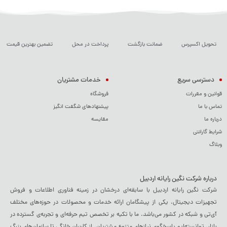
کاربران فراهم می‌کنند. انتخاب کارت شبکه TP-Link می‌تواند به شما در
بهبود سرعت و کیفیت اتصال اینترنت کمک کند.
تحویل اکسپرس
ضمانت بازگشت
پرداخت در محل
تضمین بهترین قیمت
دسترسی سریع
خدمات مشتریان
قوانین و مقررات
فروشگاه
تماس با ما
پیشنهادهای شگفت انگیز
درباره ما
مقایسه
شرایط گارانتی
وبلاگ
درباره شرکت نگین رایانه اردبیل
شرکت نگین رایانه اردبیل با سابقه‌ای درخشان در زمینه فناوری اطلاعات و فروش
تجهیزات دیجیتال، یکی از پیشگامان ارائه خدمات و محصولات در حوزه‌های مختلف
آی‌تی و شبکه در کشور می‌باشد. ما با تکیه بر تخصص تیم حرفه‌ای و تجربه‌ی گسترده در