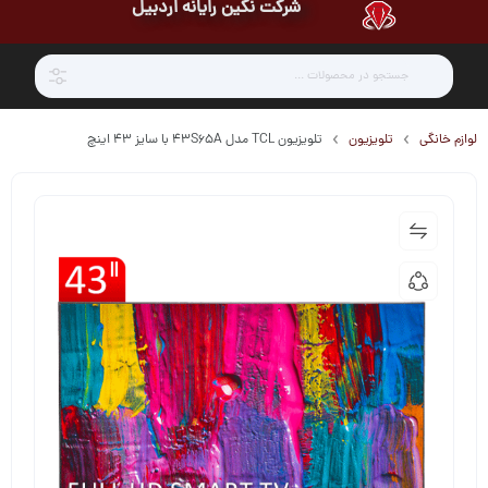
شرکت نگین رایانه اردبیل
لوازم خانگی
تلویزیون
تلویزیون TCL مدل 43S65A با سایز 43 اینچ