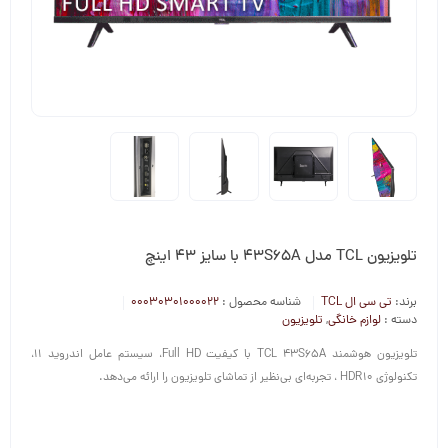
تلویزیون TCL مدل 43S65A با سایز 43 اینچ
برند:
تی سی ال TCL
شناسه محصول :
00030301000022
دسته :
لوازم خانگی
,
تلویزیون
تلویزیون هوشمند TCL 43S65A با کیفیت Full HD، سیستم عامل اندروید 11،
تکنولوژی HDR10 ، تجربه‌ای بی‌نظیر از تماشای تلویزیون را ارائه می‌دهد.