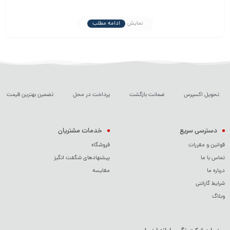
پیدا کند.
نمایش
ادامه مطلب
اگر به دنبال یک صفحه کلید مقرون به صرفه با عملکرد عالی و دوام
طولانی هستید، KCR 7000 FATER یک انتخاب ایده‌آل برای شما خواهد
بود. همین حالا این محصول را از فروشگاه ما سفارش دهید و از تجربه‌ی
تایپی روان و حرفه‌ای لذت ببرید.
تحویل اکسپرس
ضمانت بازگشت
پرداخت در محل
تضمین بهترین قیمت
دسترسی سریع
خدمات مشتریان
قوانین و مقررات
فروشگاه
تماس با ما
پیشنهادهای شگفت انگیز
درباره ما
مقایسه
شرایط گارانتی
وبلاگ