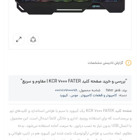
گزارش نادرستی مشخصات
“بررسی و خرید صفحه کلید KCR 7000 FATER | مقاوم و سریع”
برند:
فاطر fater
شناسه محصول:
00010107000078
دسته:
کامپیوتر و قطعات کامپیوتر
,
موس ، کیبورد
صفحه کلید KCR 7000 FATER
یک کیبورد با سیم با طراحی استاندارد و کلیدهای نرم
و بی‌صداست که برای استفاده روزمره، اداری و خانگی کاملاً ایده‌آل است. این محصول
با اتصال USB بدون نیاز به نصب درایور، به سرعت آماده استفاده می‌شود. بدنه
مقاوم، ابعاد مناسب و طراحی ارگونومیک باعث شده این کیبورد هم در تایپ طولانی و