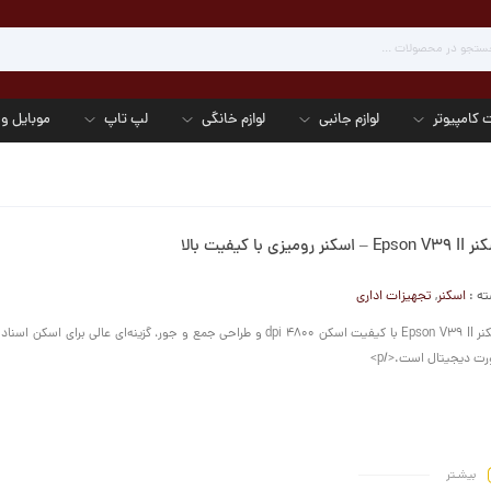
 کامپیوتر
لوازم جانبی
لوازم خانگی
لپ تاپ
موبایل و 
E – اسکنر رومیزی با کیفیت بالا
ه :
اسکنر
,
تجهیزات اداری
اسکنر Epson V39 II با کیفیت اسکن 4800 dpi و طراحی جمع و جور، گزینه‌ای عالی برای اسک
ت دیجیتال است.</p>
بیشـتر