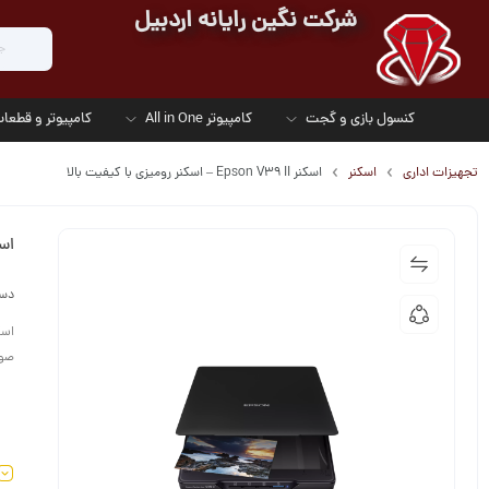
شرکت نگین رایانه اردبیل
کنسول بازی و گجت
کامپیوتر All in One
کامپیوتر و قطعات
تجهیزات اداری
اسکنر
اسکنر Epson V39 II – اسکنر رومیزی با کیفیت بالا
اسکنر pson V39 II
دست
صور