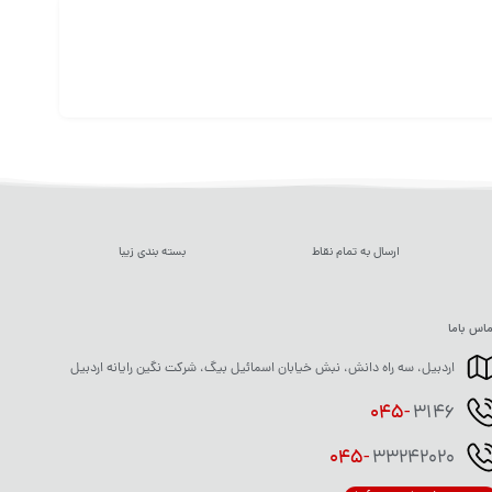
ارسال به تمام نقاط
بسته بندی زیبا
اس باما
اردبیل، سه راه دانش، نبش خیابان اسمائیل بیگ، شرکت نگین رایانه اردبیل
045-
3146
045-
33242020