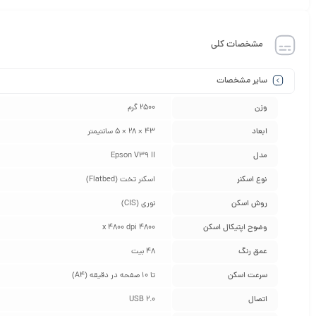
مشخصات کلی
سایر مشخصات
وزن
2500 گرم
ابعاد
43 × 28 × 5 سانتیمتر
مدل
Epson V39 II
نوع اسکنر
اسکنر تخت (Flatbed)
روش اسکن
نوری (CIS)
وضوح اپتیکال اسکن
4800 x 4800 dpi
عمق رنگ
48 بیت
سرعت اسکن
تا 10 صفحه در دقیقه (A4)
اتصال
USB 2.0