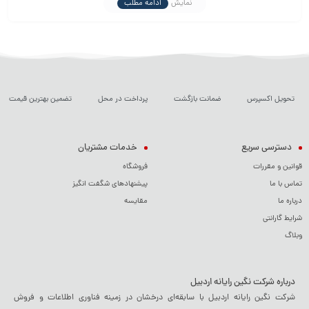
نمایش
ادامه مطلب
مدت طولانی از موسیقی و سرگرمی خود لذت ببرید. این محصول با
ویژگی‌های منحصر به‌فرد خود، انتخابی عالی برای کسانی است که به دنبال
صدای با کیفیت و طراحی جذاب هستند.
تحویل اکسپرس
ضمانت بازگشت
پرداخت در محل
تضمین بهترین قیمت
دسترسی سریع
خدمات مشتریان
قوانین و مقررات
فروشگاه
تماس با ما
پیشنهادهای شگفت انگیز
درباره ما
مقایسه
شرایط گارانتی
وبلاگ
درباره شرکت نگین رایانه اردبیل
شرکت نگین رایانه اردبیل با سابقه‌ای درخشان در زمینه فناوری اطلاعات و فروش