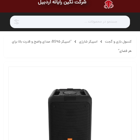
شرکت نگین رایانه اردبیل
کنسول بازی و گجت
اسپیکر شارژی
“اسپیکر BS95: صدای واضح و قدرت بالا برای
هر فضای”