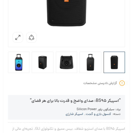
گزارش نادرستی مشخصات
“اسپیکر BS95: صدای واضح و قدرت بالا برای هر فضای”
برند:
سیلیکون پاور Silicon Power
دسته:
کنسول بازی و گجت
,
اسپیکر شارژی
اسپیکر BS95 با صدای استریو شفاف، بیس عمیق و تکنولوژی GLI، تجربه‌ای عالی از