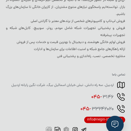
آی‌تی و شبکه در کشور می‌باشد. ما با تکیه بر تخصص تیم حرفه‌ای و تجربه‌ی گسترده در
بازار، توانسته‌ایم پاسخگوی نیازهای متنوع مشتریان، از کاربران خانگی تا سازمان‌های بزرگ
باشیم.
فروش لپ‌تاپ و کامپیوترهای شخصی از برندهای معتبر با گارانتی اصلی
فروش و پشتیبانی تجهیزات شبکه شامل مودم، روتر، سوییچ، کابل‌های شبکه و
تجهیزات پیشرفته
فروش لوازم خانگی هوشمند و دیجیتال با بهترین قیمت و خدمات پس از فروش
ارائه راهکارهای جامع شبکه و امنیت اطلاعات برای سازمان‌ها و ادارات
مشاوره تخصصی، نصب، راه‌اندازی و پشتیبانی فنی
تماس باما
اردبیل، سه راه دانش، نبش خیابان اسمائیل بیگ، شرکت نگین رایانه اردبیل
045-
3146
045-
33242020
info@negin-store.com