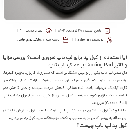
تاریخ انتشار :
۲۸ فروردین ۱۴۰۴
تعداد بازدید :
91
نویسنده :
hashemi
دسته بندی :
وبلاگ
,
لوازم جانبی
آیا استفاده از کول پد برای لپ تاپ ضروری است؟ بررسی مزایا
و تاثیر Cooling Pad بر عملکرد لپ تاپ
داغ شدن لپ تاپ یکی از رایج‌ترین مشکلاتی است که بسیاری از کاربران، به‌ویژه گیمرها،
برنامه‌نویسان و تولیدکنندگان محتوا با آن مواجه می‌شوند. افزایش دمای پردازنده و
کارت گرافیک می‌تواند باعث افت عملکرد، کاهش سرعت سیستم و حتی کاهش عمر
قطعات سخت‌افزاری شود. به همین دلیل بسیاری از کاربران به سراغ
کول پد لپ تاپ
(Cooling Pad)
می‌روند.
اما آیا واقعاً کول پد تاثیری در عملکرد لپ تاپ دارد؟ آیا خرید کول پد ارزش دارد؟ در
این مقاله به بررسی کامل مزایا، معایب و نکات مهم هنگام خرید کول پد می‌پردازیم.
کول پد لپ تاپ چیست؟