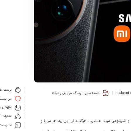
پرینت مقا
:
hashemi
دسته بندی :
وبلاگ
,
موبایل و تبلت
می پسنـ
افزودن ب
اشتراک گ
شیائومی
مردد هستید. هرکدام از این برندها مزایا و
اندازه مت