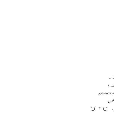
لـه
0
دم
ه علاقه مندی
ذاری
14
ن