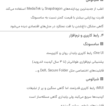
🟥 شیائومی
اغلب از جدیدترین پردازنده‌های Snapdragon یا MediaTek استفاده می‌کند
قدرت پردازشی بیشتر با قیمت کمتر نسبت به سامسونگ
گاهی مشکل داغ‌شدن یا افت عملکرد در مدل‌های اقتصادی دیده می‌شود
۴. رابط کاربری و نرم‌افزار
🟦 سامسونگ
One UI؛ رابط کاربری پایدار، روان و کاربرپسند
پشتیبانی نرم‌افزاری طولانی‌تر (تا ۴ سال آپدیت اندروید)
قابلیت‌های اختصاصی مثل DeX، Secure Folder و…
🟥 شیائومی
MIUI؛ رابط کاربری قدرتمند اما گاهی سنگین و پر از تبلیغات
آپدیت‌ها سریع می‌آیند ولی پایداری گاهی مسئله‌ساز است
قابلیت‌های شخصی‌سازی گسترده