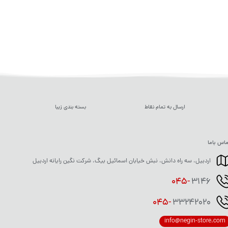
ارسال به تمام نقاط
بسته بندی زیبا
اس باما
اردبیل، سه راه دانش، نبش خیابان اسمائیل بیگ، شرکت نگین رایانه اردبیل
045-
3146
045-
33242020
info@negin-store.com