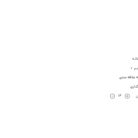
لـه
0
دم
ه علاقه مندی
ذاری
14
ن