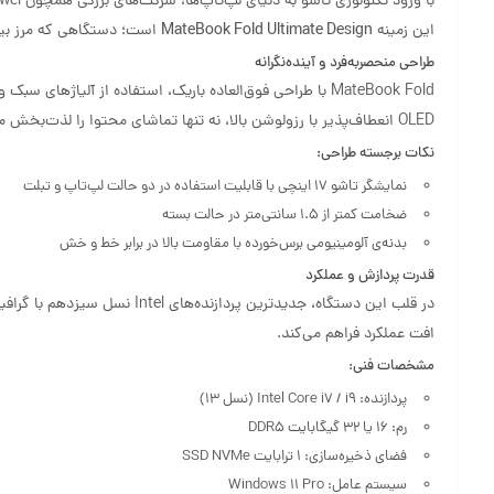
این زمینه
MateBook Fold Ultimate Design
است؛ دستگاهی که مرز بین 
طراحی منحصربه‌فرد و آینده‌نگرانه
MateBook Fold با طراحی فوق‌العاده باریک، استفاده از آلیاژه
OLED انعطاف‌پذیر با رزولوشن بالا، نه تنها تماشای محتوا را لذت‌بخش می‌کند بلکه باعث کاهش مصرف انرژی نیز می‌شود.
نکات برجسته طراحی:
نمایشگر تاشو 17 اینچی با قابلیت استفاده در دو حالت لپ‌تاپ و تبلت
ضخامت کمتر از 1.5 سانتی‌متر در حالت بسته
بدنه‌ی آلومینیومی برس‌خورده با مقاومت بالا در برابر خط و خش
قدرت پردازش و عملکرد
افت عملکرد فراهم می‌کند.
مشخصات فنی:
پردازنده: Intel Core i7 / i9 (نسل ۱۳)
رم: 16 یا 32 گیگابایت DDR5
فضای ذخیره‌سازی: 1 ترابایت SSD NVMe
سیستم عامل: Windows 11 Pro