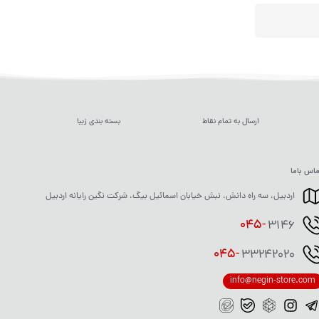
ارسال به تمام نقاط
بسته بندی زیبا
اس باما
اردبیل، سه راه دانش، نبش خیابان اسمائیل بیگ، شرکت نگین رایانه اردبیل
045-
3146
045-
33242020
info@negin-store.com