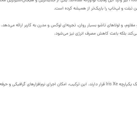
با ورود تکنولوژی تاشو به دنیای لپ‌تاپ‌ها، شرکت‌های بزرگی همچون Huawei نیز وارد این رقابت نوآورانه شده‌اند. یکی از جدیدترین و هیجان‌انگی
تبلت و لپ‌تاپ را باریک‌تر از همیشه کرده است.
ای سبک و مقاوم، و لولاهای تاشو بسیار روان، تجربه‌ای لوکس و مدرن به کاربر ارائه می‌دهد.
در قلب این دستگاه، جدیدترین پردازنده‌های Intel نسل سیزدهم با گرافیک یکپارچه Iris Xe قرار دارند. این ترکیب، امکان اجرای نرم‌افزارهای گرا