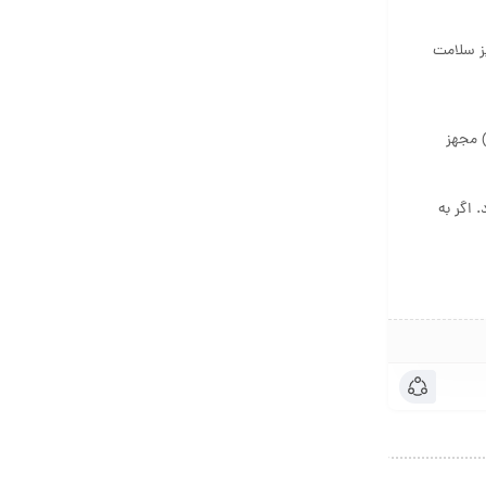
آبی نیز سلامت
MateBook Fold Ultimate De به قابلیت‌های هوشمندی مانند تشخیص چهره، سنسور اثر انگشت و اتصال بی‌سیم سریع (Wi-Fi 6E و Bluetooth 5.3) مجهز
د. اگر به