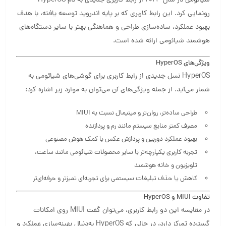
شیائومی در سال ۲۰۲۳ از رابط کاربری جدیدی به نام HyperOS
رونمایی کرد. این رابط کاربری که بر پایه اندروید توسعه یافته، با هدف
بهبود عملکرد، ساده‌سازی طراحی و هماهنگی بهتر با سایر دستگاه‌های
هوشمند شیائومی ارائه شده است.
ویژگی‌های HyperOS
HyperOS نسل جدیدی از رابط کاربری برای گوشی‌های شیائومی به
شمار می‌آید. از جمله ویژگی‌های آن می‌توان به موارد زیر اشاره کرد:
طراحی ساده‌تر، روان‌تر و مینیمال نسبت به MIUI
مصرف کمتر منابع سیستم مانند رم و پردازنده
بهبود عملکرد دوربین و پردازش عکس با کمک هوش مصنوعی
تجربه کاربری یکپارچه‌تر با سایر محصولات شیائومی مانند ساعت،
تلویزیون و خانه هوشمند
کاهش یا حذف تبلیغات سیستمی برای تجربه‌ای تمیزتر و حرفه‌ای‌تر
تفاوت MIUI و HyperOS
در مقایسه این دو رابط کاربری، می‌توان گفت MIUI روی امکانات
گسترده تمرکز دارد، در حالی که HyperOS به‌دنبال بهینه‌سازی عملکرد و