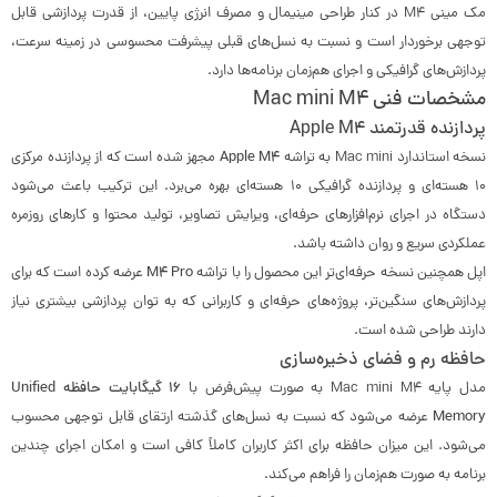
مک مینی M4 در کنار طراحی مینیمال و مصرف انرژی پایین، از قدرت پردازشی قابل
توجهی برخوردار است و نسبت به نسل‌های قبلی پیشرفت محسوسی در زمینه سرعت،
پردازش‌های گرافیکی و اجرای هم‌زمان برنامه‌ها دارد.
مشخصات فنی Mac mini M4
پردازنده قدرتمند Apple M4
نسخه استاندارد Mac mini به تراشه
Apple M4
مجهز شده است که از پردازنده مرکزی
10 هسته‌ای و پردازنده گرافیکی 10 هسته‌ای بهره می‌برد. این ترکیب باعث می‌شود
دستگاه در اجرای نرم‌افزارهای حرفه‌ای، ویرایش تصاویر، تولید محتوا و کارهای روزمره
عملکردی سریع و روان داشته باشد.
اپل همچنین نسخه حرفه‌ای‌تر این محصول را با تراشه
M4 Pro
عرضه کرده است که برای
پردازش‌های سنگین‌تر، پروژه‌های حرفه‌ای و کاربرانی که به توان پردازشی بیشتری نیاز
دارند طراحی شده است.
حافظه رم و فضای ذخیره‌سازی
مدل پایه Mac mini M4 به صورت پیش‌فرض با
16 گیگابایت حافظه Unified
Memory
عرضه می‌شود که نسبت به نسل‌های گذشته ارتقای قابل توجهی محسوب
می‌شود. این میزان حافظه برای اکثر کاربران کاملاً کافی است و امکان اجرای چندین
برنامه به صورت هم‌زمان را فراهم می‌کند.