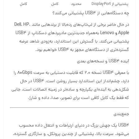
پشتیبانی از DisplayPort
محدود
کامل
کامل
چه دستگاه‌هایی از USB4 پشتیبانی می‌کنند؟
در حال حاضر برخی از لپ‌تاپ‌های رده‌بالا از برندهایی مانند
Dell، HP،
Apple و Lenovo
به‌همراه جدیدترین مادربردهای دسکتاپ از USB4
پشتیبانی می‌کنند. با گسترش این استاندارد، به‌زودی شاهد عرضه
گسترده‌تری از دستگاه‌های مجهز به USB4 خواهیم بود.
آینده USB4 و نسخه‌های بعدی
با معرفی USB4 نسخه 2.0 که قابلیت دستیابی به سرعت
۸۰Gbps
را
دارد، چشم‌انداز این استاندارد بسیار روشن است. USB4 در حال
شکل‌دهی به آینده‌ای یکپارچه و ساده‌تر در زمینه اتصالات است، جایی
که فقط یک کابل کافی است برای تصویر، صدا، داده و شارژ.
جمع‌بندی
USB4 یک جهش بزرگ در دنیای ارتباطات و انتقال داده محسوب
می‌شود. سرعت بالا، پشتیبانی از چندین پروتکل، و سازگاری گسترده،