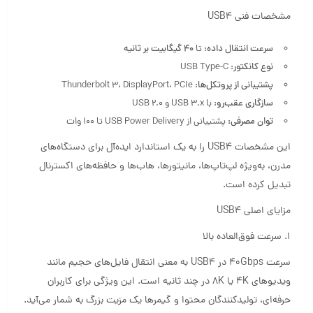
مشخصات فنی USB4
سرعت انتقال داده:
تا
۴۰ گیگابیت بر ثانیه
نوع کانکتور:
USB Type-C
پشتیبانی از پروتکل‌ها:
Thunderbolt 3، DisplayPort، PCIe
سازگاری عقب‌رو:
با USB 3.x و USB 2.0
توان مصرفی:
پشتیبانی از USB Power Delivery تا ۱۰۰ وات
این مشخصات USB4 را به یک استاندارد ایده‌آل برای دستگاه‌های
مدرن، به‌ویژه لپ‌تاپ‌ها، مانیتورها، هاب‌ها و حافظه‌های اکسترنال
تبدیل کرده است.
مزایای اصلی USB4
1. سرعت فوق‌العاده بالا
سرعت ۴۰Gbps در USB4 به معنی انتقال فایل‌های حجیم مانند
ویدیوهای 4K یا 8K در چند ثانیه است. این ویژگی برای کاربران
حرفه‌ای، تولیدکنندگان محتوا و گیمرها یک مزیت بزرگ به شمار می‌آید.