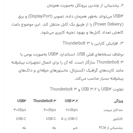
2. پشتیبانی از چندین پروتکل به‌صورت هم‌زمان
USB4 می‌تواند به‌طور همزمان داده، تصویر (DisplayPort) و برق
(Power Delivery) را از طریق یک کابل منتقل کند. این موضوع باعث
کاهش تعداد کابل‌ها و بهبود تجربه کاربری می‌شود.
3. افزایش کارایی با Thunderbolt 3
برخلاف نسخه‌های قبلی USB، استاندارد USB4 به‌صورت بومی با
Thunderbolt 3 سازگار است، که آن را برای اتصال تجهیزات پیشرفته
مانند کارت‌های گرافیک اکسترنال، مانیتورهای حرفه‌ای و داک‌های
پیشرفته بسیار مناسب می‌کند.
تفاوت USB4 با USB 3.2 و Thunderbolt 3
ویژگی
USB 3.2
Thunderbolt 3
USB4
حداکثر سرعت
20Gbps
40Gbps
40Gbps
کانکتور
USB-C یا A
USB-C
USB-C
پشتیبانی از PCIe
خیر
بله
بله