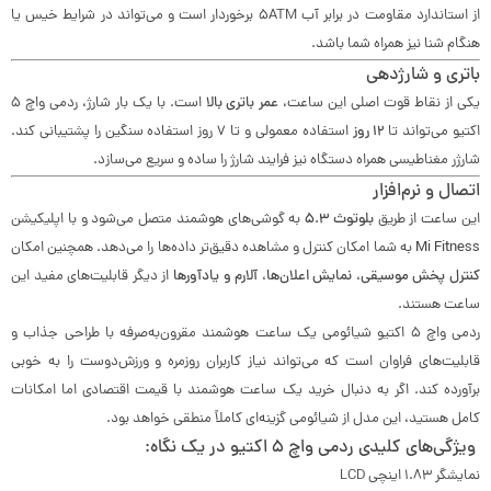
از استاندارد مقاومت در برابر آب 5ATM برخوردار است و می‌تواند در شرایط خیس یا
هنگام شنا نیز همراه شما باشد.
باتری و شارژدهی
یکی از نقاط قوت اصلی این ساعت،
عمر باتری بالا
است. با یک بار شارژ، ردمی واچ 5
اکتیو می‌تواند تا
12 روز
استفاده معمولی و تا 7 روز استفاده سنگین را پشتیبانی کند.
شارژر مغناطیسی همراه دستگاه نیز فرایند شارژ را ساده و سریع می‌سازد.
اتصال و نرم‌افزار
این ساعت از طریق
بلوتوث 5.3
به گوشی‌های هوشمند متصل می‌شود و با اپلیکیشن
Mi Fitness
به شما امکان کنترل و مشاهده دقیق‌تر داده‌ها را می‌دهد. همچنین امکان
کنترل پخش موسیقی، نمایش اعلان‌ها، آلارم و یادآورها
از دیگر قابلیت‌های مفید این
ساعت هستند.
ردمی واچ 5 اکتیو شیائومی یک ساعت هوشمند مقرون‌به‌صرفه با طراحی جذاب و
قابلیت‌های فراوان است که می‌تواند نیاز کاربران روزمره و ورزش‌دوست را به خوبی
برآورده کند. اگر به دنبال خرید یک ساعت هوشمند با قیمت اقتصادی اما امکانات
کامل هستید، این مدل از شیائومی گزینه‌ای کاملاً منطقی خواهد بود.
ویژگی‌های کلیدی ردمی واچ 5 اکتیو در یک نگاه:
نمایشگر 1.83 اینچی LCD