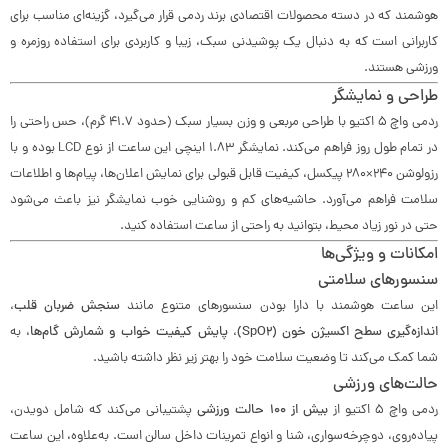
هوشمند که در دسته محصولات اقتصادی برند ردمی قرار می‌گیرد، گزینه‌ای مناسب برای
کاربرانی است که به دنبال یک پوشیدنی سبک، زیبا و کاربردی برای استفاده روزمره و
ورزشی هستند.
طراحی و نمایشگر
ردمی واچ 5 اکتیو با طراحی مربعی و وزن بسیار سبک (حدود ۴۱.۷ گرم)، حس راحتی را
در تمام طول روز فراهم می‌کند. نمایشگر 1.83 اینچی این ساعت از نوع LCD بوده و با
رزولوشن 240×280 پیکسل، کیفیت قابل قبولی برای نمایش اعلان‌ها، پیام‌ها و اطلاعات
سلامت فراهم می‌آورد. حاشیه‌های کم و روشنایی خوب نمایشگر نیز باعث می‌شود
حتی در نور زیاد محیط، بتوانید به راحتی از ساعت استفاده کنید.
امکانات و ویژگی‌ها
سنسورهای سلامتی
این ساعت هوشمند با دارا بودن سنسورهای متنوع مانند
سنجش ضربان قلب،
اندازه‌گیری سطح اکسیژن خون (SpO2)، پایش کیفیت خواب و شمارش گام‌ها
، به
شما کمک می‌کند تا وضعیت سلامت خود را بهتر زیر نظر داشته باشید.
حالت‌های ورزشی
ردمی واچ 5 اکتیو از
بیش از 100 حالت ورزشی
پشتیبانی می‌کند که شامل دویدن،
پیاده‌روی، دوچرخه‌سواری، شنا و انواع تمرینات داخل سالن است. به‌علاوه، این ساعت