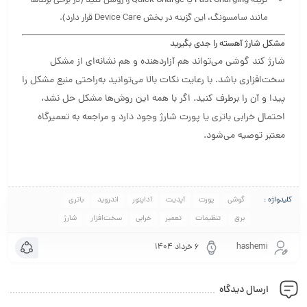
گزینه
Fast Charging
یا
Quick Charge
را روشن کنید (در برخی برندها
مانند سامسونگ، این گزینه در بخش Device Care قرار دارد).
مشکل شارژ آهسته را جدی بگیرید
شارژ کند گوشی می‌تواند هم آزاردهنده و هم نشانه‌ای از مشکل
سخت‌افزاری باشد. با رعایت نکات بالا می‌توانید به‌راحتی منبع مشکل را
پیدا و آن را برطرف کنید. اگر با همه این روش‌ها مشکل حل نشد،
احتمال خرابی باتری یا پورت شارژ وجود دارد و مراجعه به تعمیرگاه
معتبر توصیه می‌شود.
کلیدواژه :
گوشی
پورت
آپدیت
آداپتور
اندروید
باتری
برق
تنظیمات
تعمیر
خرابی
سخت‌افزار
شارژ
hashemi
۶ خرداد ۱۴۰۴
ارسال دیدگاه