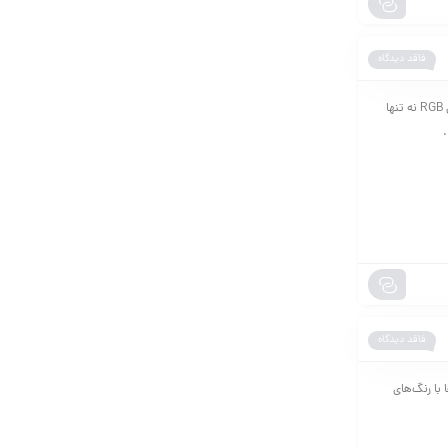
فاقد دیدگاه
اگر شما یک استریمر حرفه‌ای یا علاقه‌مند به ساخت محتوای ویدیویی آنلاین هستید، داشتن یک لپ‌تاپ با نورپردازی RGB نه تنها
فاقد دیدگاه
مایشگرها با رنگ‌های