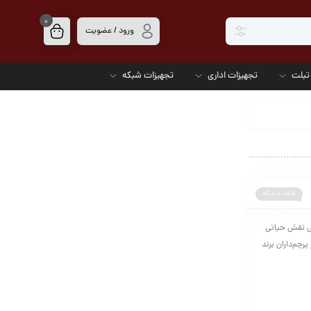
0
ورود / عضویت
تبلت
تجهیزات اداری
تجهیزات شبکه
فاقد دیدگاه
 جانبی نقش حیاتی
 مهم‌ترین ابزارها برای گیمرها، موس گیمینگ است. Logitech G502 X یکی از پرچم‌داران برند