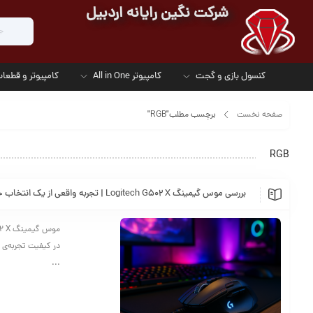
شرکت نگین رایانه اردبیل
کنسول بازی و گجت
کامپیوتر All in One
کامپیوتر و قطعات
صفحه نخست
برچسب مطلب"RGB"
RGB
بررسی موس گیمینگ Logitech G502 X | تجربه واقعی از یک انتخاب حرفه‌ای
...