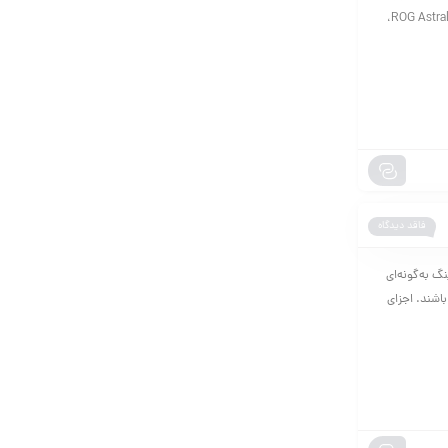
قدرتمند، به‌ویژه در سری ROG (Republic of Gamers)، خوش درخشیده است. با معرفی کارت گرافیک ROG Astral RTX 5080،
فاقد دیدگاه
 به‌گونه‌ای
باشند. اجزای