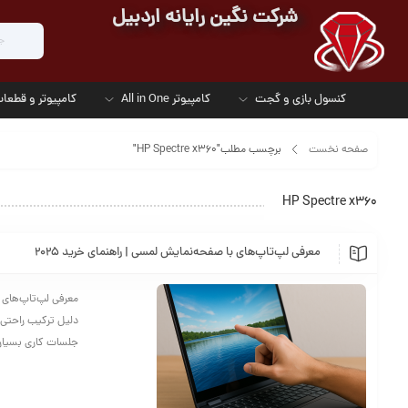
شرکت نگین رایانه اردبیل
کنسول بازی و گجت
کامپیوتر All in One
کامپیوتر و قطعات
صفحه نخست
برچسب مطلب"HP Spectre x360"
HP Spectre x360
معرفی لپ‌تاپ‌های با صفحه‌نمایش لمسی | راهنمای خرید ۲۰۲۵
دلیل ترکیب راحتی ت
جلسات کاری بسیار 