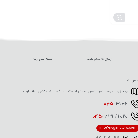
ارسال به تمام نقاط
بسته بندی زیبا
اس باما
اردبیل، سه راه دانش، نبش خیابان اسمائیل بیگ، شرکت نگین رایانه اردبیل
045-
3146
045-
33242020
info@negin-store.com