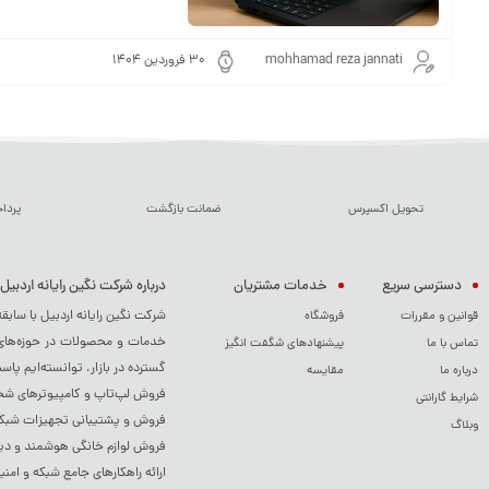
mohhamad reza jannati
۳۰ فروردین ۱۴۰۴
تحویل اکسپرس
ضمانت بازگشت
پردا
دسترسی سریع
خدمات مشتریان
درباره شرکت نگین رایانه اردبیل
شرکت نگین رایانه اردبیل با سابق
قوانین و مقررات
فروشگاه
خدمات و محصولات در حوزه‌های م
تماس با ما
پیشنهادهای شگفت انگیز
گسترده در بازار، توانسته‌ایم پاس
درباره ما
مقایسه
فروش لپ‌تاپ و کامپیوترهای شخصی
شرایط گارانتی
فروش و پشتیبانی تجهیزات شبکه 
وبلاگ
فروش لوازم خانگی هوشمند و دی
ارائه راهکارهای جامع شبکه و امنی