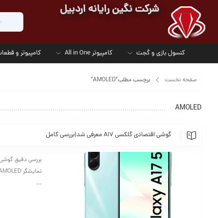
شرکت نگین رایانه اردبیل
کنسول بازی و گجت
کامپیوتر All in One
کامپیوتر و قطعات
صفحه نخست
برچسب مطلب"AMOLED"
AMOLED
گوشی اقتصادی گلکسی A17 معرفی شد|بررسی کامل
...