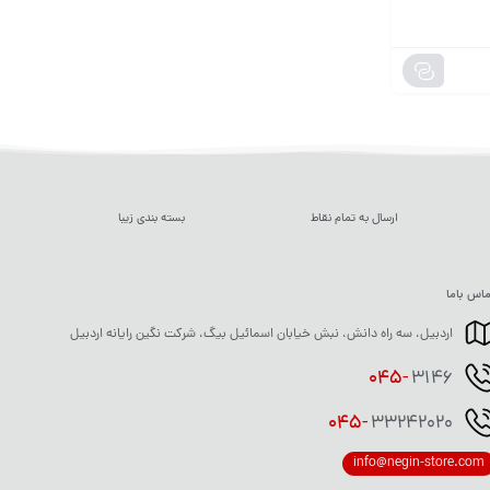
ارسال به تمام نقاط
بسته بندی زیبا
اس باما
اردبیل، سه راه دانش، نبش خیابان اسمائیل بیگ، شرکت نگین رایانه اردبیل
045-
3146
045-
33242020
info@negin-store.com