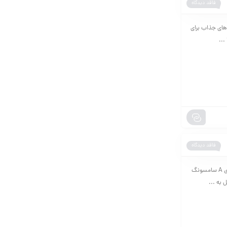
فاقد دیدگاه
ملکرد ساعت هوشمند Haylou Solar Pro یکی از گزینه‌های جذاب برای
...
فاقد دیدگاه
📱 معرفی گوشی Galaxy A56 سامسونگ گوشی Samsung Galaxy A56 یکی از جدیدترین میان‌رده‌های جذاب سری A سامسونگ