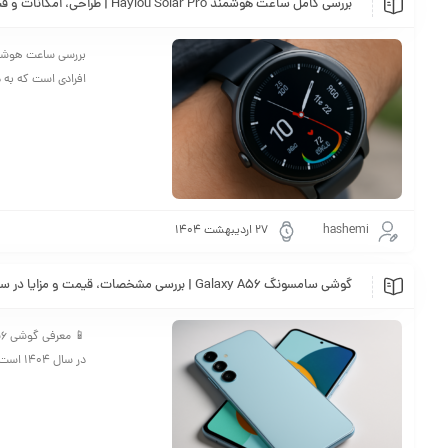
بررسی کامل ساعت هوشمند Haylou Solar Pro | طراحی، امکانات و قیمت
افرادی است که به 
hashemi
۲۷ اردیبهشت ۱۴۰۴
گوشی سامسونگ Galaxy A56 | بررسی مشخصات، قیمت و مزایا در سال 1404
در سال 1404 است که با طراحی مدرن، نمایشگر پیشرفته و دوربین قدرتمند روانه بازار شده. در این مقاله نگاهی کامل به ...