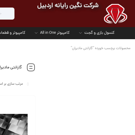
شرکت نگین رایانه اردبیل
کنسول بازی و گجت
کامپیوتر All in One
کامپیوتر و قطعات
محصولات برچسب خورده “گارانتی مادیران”
گارانتی مادیرا