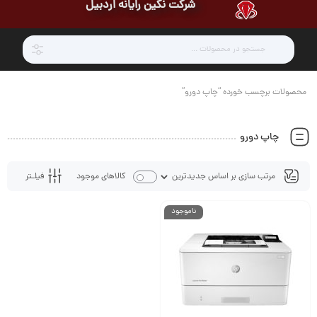
شرکت نگین رایانه اردبیل
محصولات برچسب خورده “چاپ دورو”
چاپ دورو
فیلـتر
کالاهای موجود
ناموجود