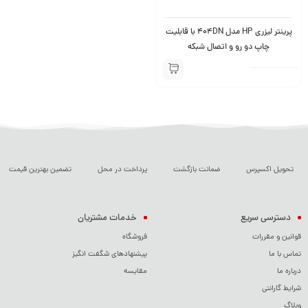
پرینتر لیزری HP مدل 404DN با قابلیت
چاپ دو رو و اتصال شبکه
تحویل اکسپرس
ضمانت بازگشت
پرداخت در محل
تضمین بهترین قیمت
دسترسی سریع
خدمات مشتریان
قوانین و مقررات
فروشگاه
تماس با ما
پیشنهادهای شگفت انگیز
درباره ما
مقایسه
شرایط گارانتی
وبلاگ