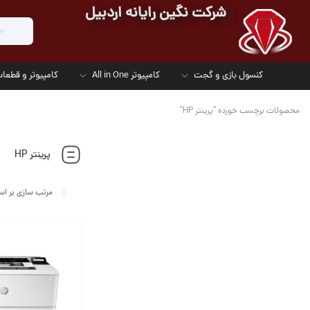
شرکت نگین رایانه اردبیل
کنسول بازی و گجت
کامپیوتر All in One
کامپیوتر و قطعات
محصولات برچسب خورده “پرینتر HP”
پرینتر HP