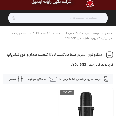
شرکت نگین رایانه اردبیل
محصولات برچسب خورده “میکروفون استریم ضبط پادکست USB کیفیت صدای‌واضح
فیلتر‌پاپ کاردیوید قابل‌حمل You said:”
میکروفون استریم ضبط پادکست USB کیفیت صدای‌واضح فیلتر‌پاپ
کاردیوید قابل‌حمل You said:
فیلـتر
کالاهای موجود
ناموجود