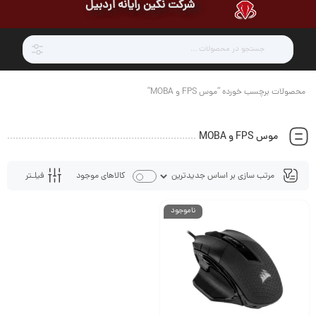
شرکت نگین رایانه اردبیل
محصولات برچسب خورده “موس FPS و MOBA”
موس FPS و MOBA
فیلـتر
کالاهای موجود
ناموجود