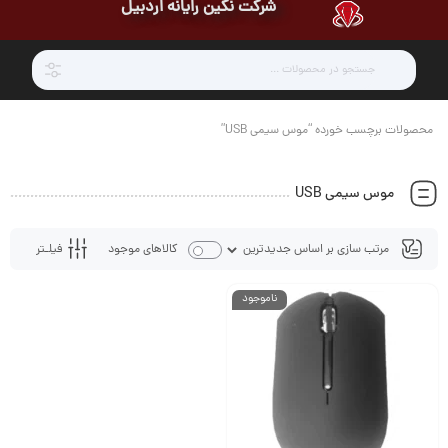
شرکت نگین رایانه اردبیل
محصولات برچسب خورده “موس سیمی USB”
موس سیمی USB
فیلـتر
کالاهای موجود
ناموجود