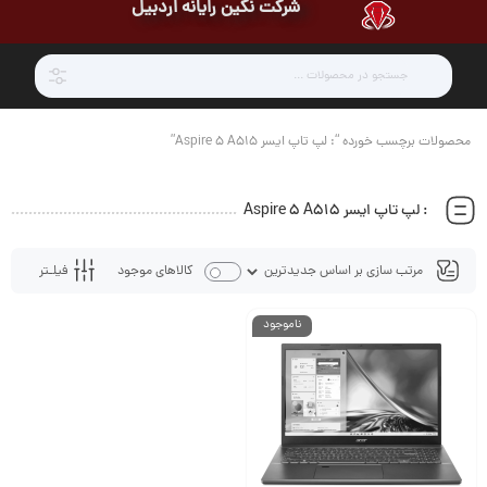
شرکت نگین رایانه اردبیل
محصولات برچسب خورده “: لپ تاپ ایسر Aspire 5 A515”
: لپ تاپ ایسر Aspire 5 A515
فیلـتر
کالاهای موجود
ناموجود