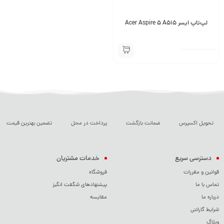
لپ‌تاپ ایسر Acer Aspire 5 A515
تحویل اکسپرس
ضمانت بازگشت
پرداخت در محل
تضمین بهترین قیمت
دسترسی سریع
خدمات مشتریان
قوانین و مقررات
فروشگاه
تماس با ما
پیشنهادهای شگفت انگیز
درباره ما
مقایسه
شرایط گارانتی
وبلاگ