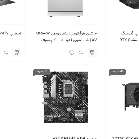
AS لپ تاپ گیمینگ
ماشین ظرفشویی ایکس ویژن M150-W
لپ‌تاپ ASUS K3605 Core i7
XV | شستشوی قدرتمند و کم‌مصرف
ناموجود
ناموجود