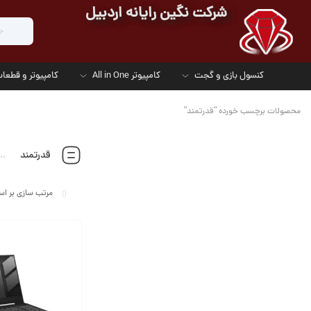
شرکت نگین رایانه اردبیل
کنسول بازی و گجت
کامپیوتر All in One
کامپیوتر و قطعات
محصولات برچسب خورده “قدرتمند”
قدرتمند