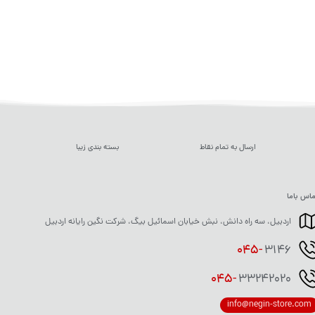
ارسال به تمام نقاط
بسته بندی زیبا
اس باما
اردبیل، سه راه دانش، نبش خیابان اسمائیل بیگ، شرکت نگین رایانه اردبیل
045-
3146
045-
33242020
info@negin-store.com