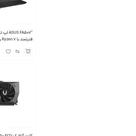
“US FA507
قدرتمند با Ryzen 7 و RTX 4050 –