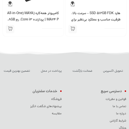
هارد SSD 512GB FDK – سرعت بالا،
کامپیوتر همه‌کاره (All-in-One) MAYA
ظرفیت مناسب و عملکرد بی‌نظیر برای
MA24 P | پردازنده Core i3، رم 8GB،
ذخیره‌سازی داده‌ها
حافظه 512GB SSD، نمایشگر 23.8
اینچی Full HD
تحویل اکسپرس
ضمانت بازگشت
پرداخت در محل
تضمین بهترین قیمت
دسترسی سریع
خدمات مشتریان
قوانین و مقررات
فروشگاه
تماس با ما
پیشنهادهای شگفت انگیز
درباره ما
مقایسه
شرایط گارانتی
وبلاگ