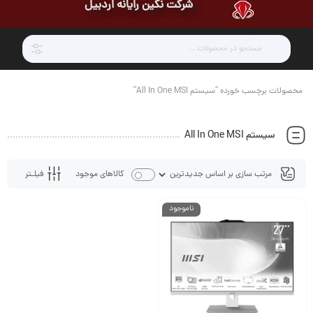
شرکت نگین رایانه اردبیل
محصولات برچسب خورده “سیستم All In One MSI”
سیستم All In One MSI
فیلـتر
کالاهای موجود
ناموجود