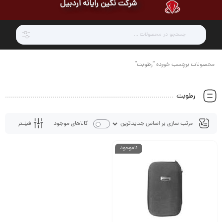
شرکت نگین رایانه اردبیل
محصولات برچسب خورده “رطوبت”
رطوبت
فیلـتر
کالاهای موجود
ناموجود