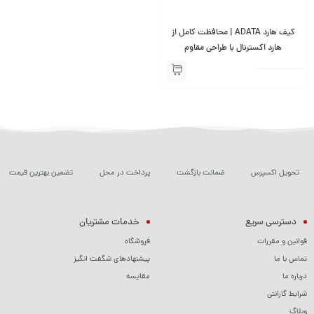
کیف هارد ADATA | محافظت کامل از
هارد اکسترنال با طراحی مقاوم
تحویل اکسپرس
ضمانت بازگشت
پرداخت در محل
تضمین بهترین قیمت
دسترسی سریع
خدمات مشتریان
قوانین و مقررات
فروشگاه
تماس با ما
پیشنهادهای شگفت انگیز
درباره ما
مقایسه
شرایط گارانتی
وبلاگ