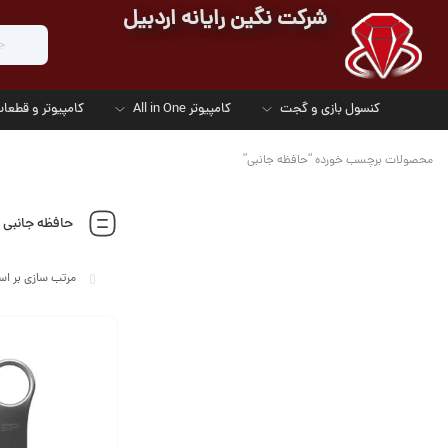
شرکت نگین رایانه اردبیل
کنسول بازی و گجت
کامپیوتر All in One
کامپیوتر و قطعات
محصولات برچسب خورده “حافظه جانبی”
حافظه جانبی