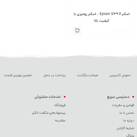
اسکنر Epson V39 II – اسکنر رومیزی با
کیفیت بالا
تحویل اکسپرس
ضمانت بازگشت
پرداخت در محل
تضمین بهترین قیمت
دسترسی سریع
خدمات مشتریان
قوانین و مقررات
فروشگاه
تماس با ما
پیشنهادهای شگفت انگیز
درباره ما
مقایسه
شرایط گارانتی
وبلاگ