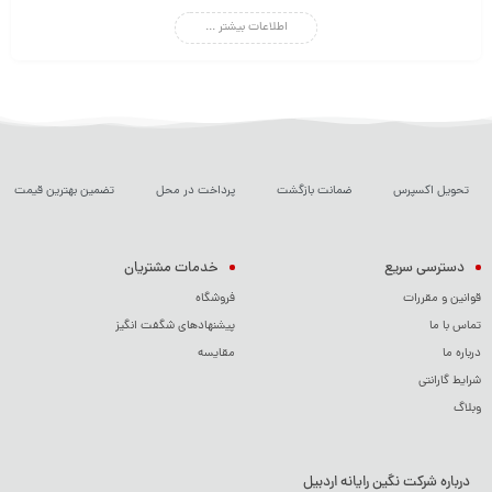
اطلاعات بیشتر ...
دوام عالی، انتخابی ایده‌آل برای ذخیره‌سازی و مدیریت اطلاعات هستند. اگر به دنبال
لوازم جانبی دیجیتال باکیفیت و طراحی جذاب هستید، سیلیکون پاور گزینه‌ای
مناسب است.
تحویل اکسپرس
ضمانت بازگشت
پرداخت در محل
تضمین بهترین قیمت
دسترسی سریع
خدمات مشتریان
قوانین و مقررات
فروشگاه
تماس با ما
پیشنهادهای شگفت انگیز
درباره ما
مقایسه
شرایط گارانتی
وبلاگ
درباره شرکت نگین رایانه اردبیل