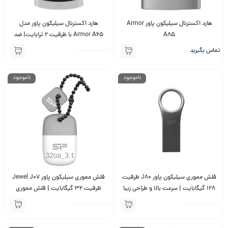
هارد اکسترنال سیلیکون پاور Armor
هارد اکسترنال سیلیکون پاور مدل
A85
Armor A65 با ظرفیت 2 ترابایت| ضد
ضربه، ضد آب
تماس بگیرید
ناموجود
ناموجود
فلش مموری سیلیکون پاور J80 ظرفیت
فلش مموری سیلیکون پاور Jewel J07
128 گیگابایت | سرعت بالا و طراحی زیبا
ظرفیت 32 گیگابایت | فلش مموری
باکیفیت