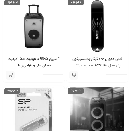
ناموجود
ناموجود
فلش مموری 128 گیگابایت سیلیکون
“اسپیکر BS95 با بلوتوث 5.0: کیفیت
پاور مدل Blaze B10 – سرعت بالا و
صدای عالی و طراحی زیبا”
ظرفیت عالی
ناموجود
ناموجود