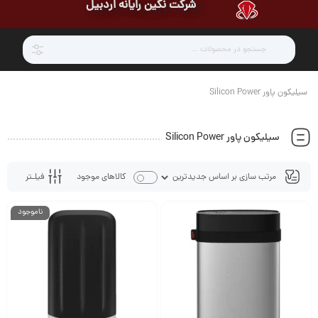
شرکت نگین رایانه اردبیل
سیلیکون پاور Silicon Power
سیلیکون پاور Silicon Power
فیلـتر
کالاهای موجود
ناموجود