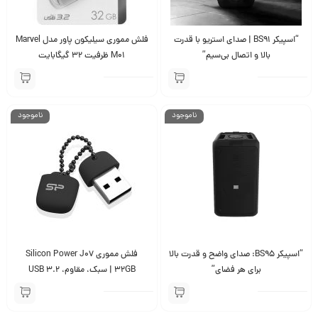
“اسپیکر BS91 | صدای استریو با قدرت
فلش مموری سیلیکون پاور مدل Marvel
بالا و اتصال بی‌سیم”
M01 ظرفیت 32 گیگابایت
ناموجود
ناموجود
“اسپیکر BS95: صدای واضح و قدرت بالا
فلش مموری Silicon Power J07
برای هر فضای”
32GB | سبک، مقاوم، USB 3.2
پرسرعت