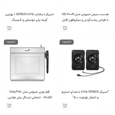
هدست سیمی جنیوس مدل HS-300N
اسپیکر دسکتاپ GENIUS U125 | بهترین
با طراحی پشت‌گردنی و میکروفون قابل
گزینه برای موسیقی و گیمینگ
تنظیم​
ناموجود
ناموجود
“اسپیکر U125 GENIUS با صدای استریو
قلم نوری جنیوس مدل EasyPen
و اتصال بلوتوث ۵.۰”
i405X – انتخابی ایده‌آل برای طراحی،
تدریس و ویرایش دیجیتال