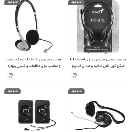
ناموجود
ناموجود
هدست سیمی جنیوس مدل HS-200C با
هدست جنیوس HS-02B – سبک، راحت
میکروفون قابل تنظیم و صدای استریو​
و مناسب برای مکالمات و کاربری روزمره
ناموجود
ناموجود