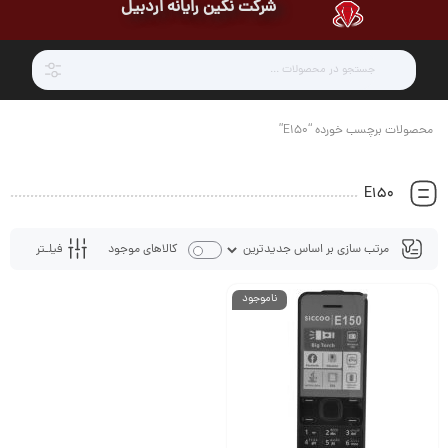
شرکت نگین رایانه اردبیل
محصولات برچسب خورده “E150”
E150
فیلـتر
کالاهای موجود
ناموجود