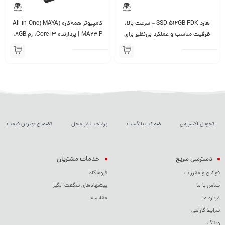
هارد SSD 512GB FDK – سرعت بالا،
کامپیوتر همه‌کاره (All-in-One) MAYA
ظرفیت مناسب و عملکرد بی‌نظیر برای
MA24 P | پردازنده Core i3، رم 8GB،
ذخیره‌سازی داده‌ها
حافظه 512GB SSD، نمایشگر 23.8
اینچی Full HD
تحویل اکسپرس
ضمانت بازگشت
پرداخت در محل
تضمین بهترین قیمت
دسترسی سریع
خدمات مشتریان
قوانین و مقررات
فروشگاه
تماس با ما
پیشنهادهای شگفت انگیز
درباره ما
مقایسه
شرایط گارانتی
وبلاگ