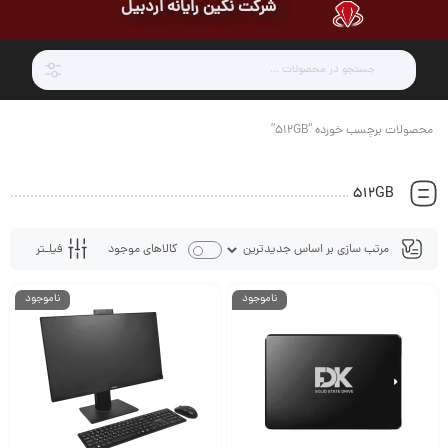
شرکت نگین رایانه اردبیل
محصولات برچسب خورده “512GB”
512GB
فیلـتر
کالاهای موجود
ناموجود
ناموجود