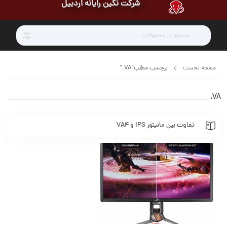
شرکت نگین رایانه اردبیل
صفحه نخست
برچسب مطلب"VA،"
VA،
تفاوت بین مانیتور IPS و VA4