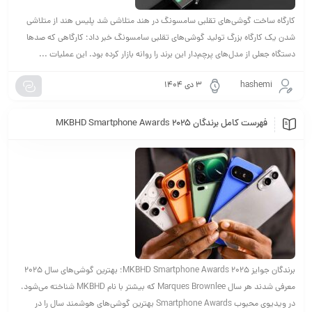
کارگاه ساخت گوشی‌های تقلبی سامسونگ در هند متلاشی شد پلیس هند از متلاشی
شدن یک کارگاه بزرگ تولید گوشی‌های تقلبی سامسونگ خبر داد؛ کارگاهی که صدها
دستگاه جعلی از مدل‌های پرچم‌دار این برند را روانه بازار کرده بود. این عملیات ...
hashemi
۳ دی ۱۴۰۴
فهرست کامل برندگان MKBHD Smartphone Awards 2025
برندگان جوایز MKBHD Smartphone Awards 2025؛ بهترین گوشی‌های سال 2025
معرفی شدند هر سال Marques Brownlee که بیشتر با نام MKBHD شناخته می‌شود،
در ویدیوی محبوب Smartphone Awards بهترین گوشی‌های هوشمند سال را در