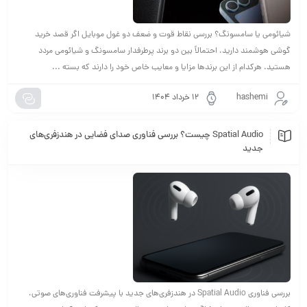
شیائومی یا سامسونگ؟ بررسی نقاط قوت و ضعف دو غول موبایل اگر قصد خرید
گوشی هوشمند دارید، احتمالاً بین دو برند پرطرفدار سامسونگ و شیائومی مردد
هستید. هرکدام از این برندها مزایا و معایب خاص خود را دارند که بسته ...
hashemi
۱۲ خرداد ۱۴۰۴
Spatial Audio چیست؟ بررسی فناوری صدای فضایی در هندزفری‌های
جدید
بررسی فناوری Spatial Audio در هندزفری‌های جدید با پیشرفت فناوری‌های صوتی،