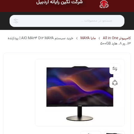
شرکت نگین رایانه اردبیل
کامپیوتر All in One
مایا MAYA
خرید سیستم AIO MA24 D12 MAYA | پردازنده
i3، رم 8، هارد 500GB