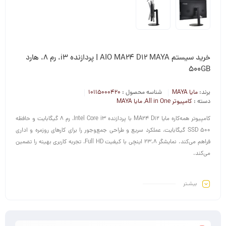
خرید سیستم AIO MA24 D12 MAYA | پردازنده i3، رم 8، هارد
500GB
برند:
مایا MAYA
شناسه محصول :
10115000420
دسته :
کامپیوتر All in One
,
مایا MAYA
کامپیوتر همه‌کاره مایا MA24 D12 با پردازنده Intel Core i3، رم 8 گیگابایت و حافظه
SSD 500 گیگابایت، عملکرد سریع و طراحی جمع‌وجور را برای کارهای روزمره و اداری
فراهم می‌کند. نمایشگر 23.8 اینچی با کیفیت Full HD، تجربه کاربری بهینه را تضمین
می‌کند.
بیشـتر