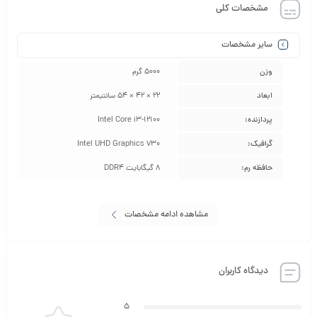
مشخصات کلی
داشته باشید، این مدل قابلیت ارتقای حافظه رم و هارد را نیز دارد.
از نظر طراحی، این دستگاه با ظاهر مدرن و پایه مقاوم خود جلوه‌ای زیبا و
سایر مشخصات
حرفه‌ای به میز کار شما می‌بخشد. نمایشگر بدون حاشیه کناری و نور
وزن
5000 گرم
پس‌زمینه LED تجربه بصری مناسبی را فراهم کرده و برای استفاده
ابعاد
22 × 42 × 54 سانتیمتر
طولانی‌مدت در محیط‌های کاری بسیار مناسب است.
پردازنده:
Intel Core i3-12100
در مجموع، کامپیوتر آل این وان MAYA مدل MA24 D12 با مشخصات
گرافیک:
Intel UHD Graphics 730
سخت‌افزاری مناسب و قیمت اقتصادی، انتخابی عالی برای کاربرانی است
حافظه رم:
8 گیگابایت DDR4
که به‌دنبال دستگاهی قابل‌اعتماد برای انجام امور روزمره، اداری یا آموزشی
هستند.
مشاهده ادامه مشخصات
جهت اطلاع از گارانتی و شرایط و قوانین اینجا کلیک کنید.
دیدگاه کاربران
5