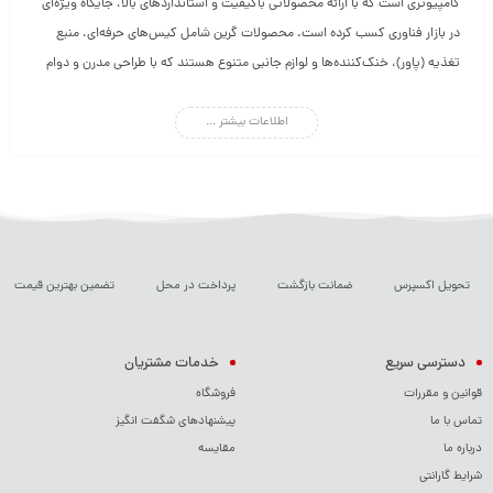
کامپیوتری است که با ارائه محصولاتی باکیفیت و استانداردهای بالا، جایگاه ویژه‌ای
در بازار فناوری کسب کرده است. محصولات گرین شامل کیس‌های حرفه‌ای، منبع
تغذیه (پاور)، خنک‌کننده‌ها و لوازم جانبی متنوع هستند که با طراحی مدرن و دوام
بالا، نیاز کاربران خانگی و حرفه‌ای را برآورده می‌کنند. اگر به دنبال تجهیزات کامپیوتری
اطلاعات بیشتر ...
قابل‌اعتماد و مقرون‌به‌صرفه هستید، گرین انتخابی مناسب خواهد بود.
تحویل اکسپرس
ضمانت بازگشت
پرداخت در محل
تضمین بهترین قیمت
دسترسی سریع
خدمات مشتریان
قوانین و مقررات
فروشگاه
تماس با ما
پیشنهادهای شگفت انگیز
درباره ما
مقایسه
شرایط گارانتی