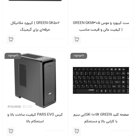
ست کیبورد و موس GREEN GKM305
GREEN GK502 | کیبورد مکانیکال
| کیفیت عالی و قیمت مناسب
حرفه‌ای برای گیمینگ
ناموجود
ناموجود
صفحه كليد GK-101W GREEN|بی سیم
کیس PARS EVO کیفیت ساخت بالا و
با کارایی بالا و مستحکم
استحکام بالا